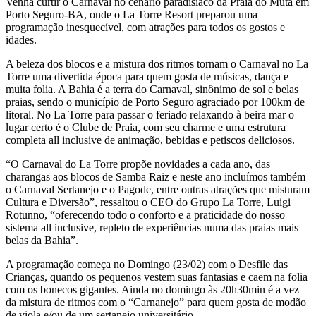
Venha curtir o Carnaval no cenário paradisíaco da Praia do Mutá em
Porto Seguro-BA, onde o La Torre Resort preparou uma
programação inesquecível, com atrações para todos os gostos e
idades.
A beleza dos blocos e a mistura dos ritmos tornam o Carnaval no La
Torre uma divertida época para quem gosta de músicas, dança e
muita folia. A Bahia é a terra do Carnaval, sinônimo de sol e belas
praias, sendo o município de Porto Seguro agraciado por 100km de
litoral. No La Torre para passar o feriado relaxando à beira mar o
lugar certo é o Clube de Praia, com seu charme e uma estrutura
completa all inclusive de animação, bebidas e petiscos deliciosos.
“O Carnaval do La Torre propõe novidades a cada ano, das
charangas aos blocos de Samba Raiz e neste ano incluímos também
o Carnaval Sertanejo e o Pagode, entre outras atrações que misturam
Cultura e Diversão”, ressaltou o CEO do Grupo La Torre, Luigi
Rotunno, “oferecendo todo o conforto e a praticidade do nosso
sistema all inclusive, repleto de experiências numa das praias mais
belas da Bahia”.
A programação começa no Domingo (23/02) com o Desfile das
Crianças, quando os pequenos vestem suas fantasias e caem na folia
com os bonecos gigantes. Ainda no domingo às 20h30min é a vez
da mistura de ritmos com o “Carnanejo” para quem gosta de modão
de viola e/ou de um sertanejo universitário.