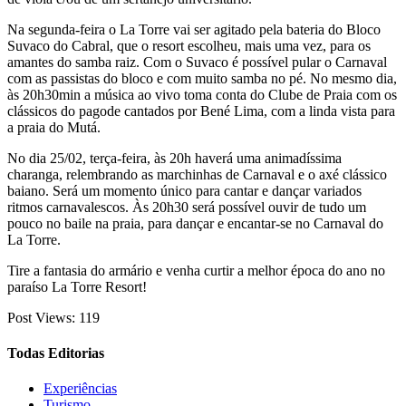
Na segunda-feira o La Torre vai ser agitado pela bateria do Bloco
Suvaco do Cabral, que o resort escolheu, mais uma vez, para os
amantes do samba raiz. Com o Suvaco é possível pular o Carnaval
com as passistas do bloco e com muito samba no pé. No mesmo dia,
às 20h30min a música ao vivo toma conta do Clube de Praia com os
clássicos do pagode cantados por Bené Lima, com a linda vista para
a praia do Mutá.
No dia 25/02, terça-feira, às 20h haverá uma animadíssima
charanga, relembrando as marchinhas de Carnaval e o axé clássico
baiano. Será um momento único para cantar e dançar variados
ritmos carnavalescos. Às 20h30 será possível ouvir de tudo um
pouco no baile na praia, para dançar e encantar-se no Carnaval do
La Torre.
Tire a fantasia do armário e venha curtir a melhor época do ano no
paraíso La Torre Resort!
Post Views:
119
Todas Editorias
Experiências
Turismo