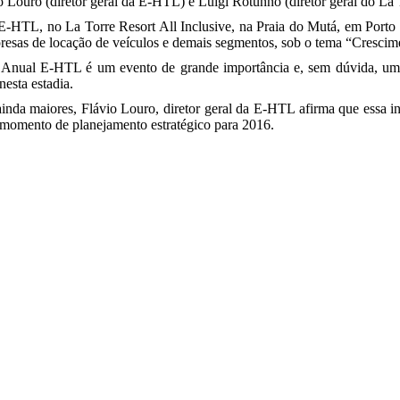
o Louro (diretor geral da E-HTL) e Luigi Rotunno (diretor geral do La 
E-HTL, no La Torre Resort All Inclusive, na Praia do Mutá, em Porto
empresas de locação de veículos e demais segmentos, sob o tema “Crescim
o Anual E-HTL é um evento de grande importância e, sem dúvida, uma 
nesta estadia.
ainda maiores, Flávio Louro, diretor geral da E-HTL afirma que essa i
 momento de planejamento estratégico para 2016.