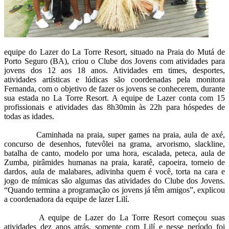
equipe do Lazer do La Torre Resort, situado na Praia do Mutá de
Porto Seguro (BA), criou o Clube dos Jovens com atividades para
jovens dos 12 aos 18 anos. Atividades em times, desportes,
atividades artísticas e lúdicas são coordenadas pela monitora
Fernanda, com o objetivo de fazer os jovens se conhecerem, durante
sua estada no La Torre Resort. A equipe de Lazer conta com 15
profissionais e atividades das 8h30min às 22h para hóspedes de
todas as idades.
Caminhada na praia, super games na praia, aula de axé,
concurso de desenhos, futevôlei na grama, arvorismo, slackline,
batalha de canto, modelo por uma hora, escalada, peteca, aula de
Zumba, pirâmides humanas na praia, karatê, capoeira, torneio de
dardos, aula de malabares, adivinha quem é você, torta na cara e
jogo de mímicas são algumas das atividades do Clube dos Jovens.
“Quando termina a programação os jovens já têm amigos”, explicou
a coordenadora da equipe de lazer Lilí.
A equipe de Lazer do La Torre Resort começou suas
atividades dez anos atrás, somente com Lilí e nesse período foi