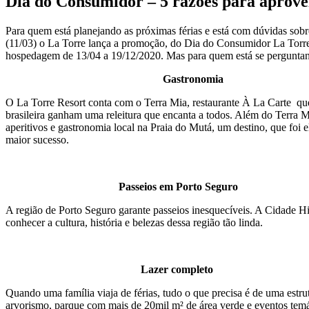
Dia do Consumidor – 5 razões para aprov
Para quem está planejando as próximas férias e está com dúvidas so
(11/03) o La Torre lança a promoção, do Dia do Consumidor La Torre 
hospedagem de 13/04 a 19/12/2020. Mas para quem está se perguntando
Gastronomia
O La Torre Resort conta com o Terra Mia, restaurante À La Carte que 
brasileira ganham uma releitura que encanta a todos. Além do Terra M
aperitivos e gastronomia local na Praia do Mutá, um destino, que foi
maior sucesso.
Passeios em Porto Seguro
A região de Porto Seguro garante passeios inesquecíveis. A Cidade Hi
conhecer a cultura, história e belezas dessa região tão linda.
Lazer completo
Quando uma família viaja de férias, tudo o que precisa é de uma estrut
arvorismo, parque com mais de 20mil m² de área verde e eventos temát