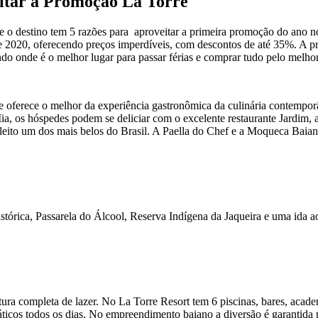
eitar a Promoção La Torre
bre o destino tem 5 razões para aproveitar a primeira promoção do an
2020, oferecendo preços imperdíveis, com descontos de até 35%. A pro
 onde é o melhor lugar para passar férias e comprar tudo pelo melhor 
oferece o melhor da experiência gastronômica da culinária contemporâne
ia, os hóspedes podem se deliciar com o excelente restaurante Jardim, 
 eleito um dos mais belos do Brasil. A Paella do Chef e a Moqueca Bai
stórica, Passarela do Álcool, Reserva Indígena da Jaqueira e uma ida a
ura completa de lazer. No La Torre Resort tem 6 piscinas, bares, academ
icos todos os dias. No empreendimento baiano a diversão é garantida p