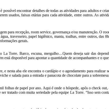
 possível encontrar detalhes de todas as atividades para adultos e cria
serem usados, faixas etárias para cada atividade, entre outros. As at
sagem para recepção, room service, governança e/ou manutenção. O room
água, travesseiro, papel higiênico, manta, toalhas, entre outros, das
informações gerais.
o La Torre. Barco, escuna, mergulho…Quem deseja sair das dependênci
 está disponível para apontar a quantidade de acompanhantes e o que e
e, e nesta aba ele encontra o cardápio e o agendamento para realizar s
eviche e salada para a entrada e panacota de chocolate para a sobremesa.
il folhas de papel por ano. Aqui é onde o hóspede, após o check out, 
te ser tratado com muita seriedade pela equipe La Torre. “Isso sem co