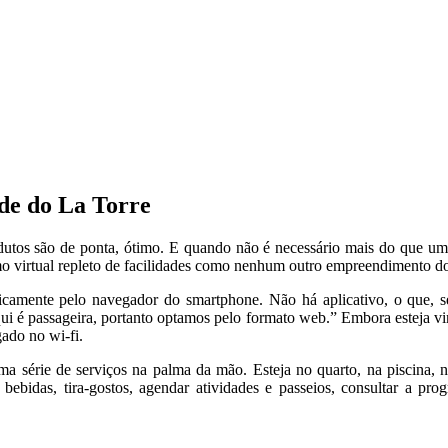
de do La Torre
utos são de ponta, ótimo. E quando não é necessário mais do que u
 virtual repleto de facilidades como nenhum outro empreendimento do 
aticamente pelo navegador do smartphone. Não há aplicativo, o que, 
ui é passageira, portanto optamos pelo formato web.” Embora esteja vin
gado no wi-fi.
série de serviços na palma da mão. Esteja no quarto, na piscina, no 
bebidas, tira-gostos, agendar atividades e passeios, consultar a pro