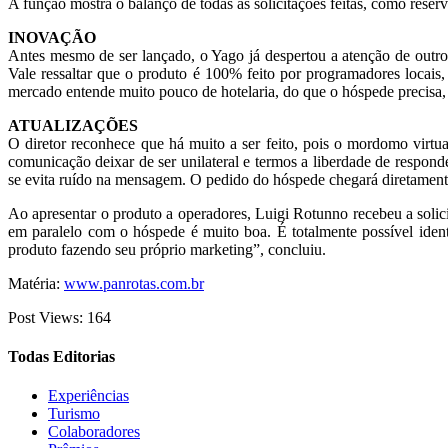
A função mostra o balanço de todas as solicitações feitas, como reserva
INOVAÇÃO
Antes mesmo de ser lançado, o Yago já despertou a atenção de outros
Vale ressaltar que o produto é 100% feito por programadores locai
mercado entende muito pouco de hotelaria, do que o hóspede precis
ATUALIZAÇÕES
O diretor reconhece que há muito a ser feito, pois o mordomo virtua
comunicação deixar de ser unilateral e termos a liberdade de respo
se evita ruído na mensagem. O pedido do hóspede chegará diretamente
Ao apresentar o produto a operadores, Luigi Rotunno recebeu a solici
em paralelo com o hóspede é muito boa. É totalmente possível iden
produto fazendo seu próprio marketing”, concluiu.
Matéria:
www.panrotas.com.br
Post Views:
164
Todas Editorias
Experiências
Turismo
Colaboradores