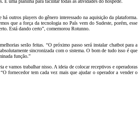
s. É uma planilha para facilitar todas as atividades do hóspede.
 há outros players do gênero interessado na aquisição da plataforma.
emos que a força da tecnologia no País vem do Sudeste, porém, esse
erto. Está dando certo”, comemorou Rotunno.
elhorias serão feitas. “O próximo passo será instalar chatbot para a
 absolutamente sincronizada com o sistema. O bom de tudo isso é que
rminada função.”
a e vamos trabalhar nisso. A ideia de colocar receptivos e operadoras
. “O fornecedor tem cada vez mais que ajudar o operador a vender o