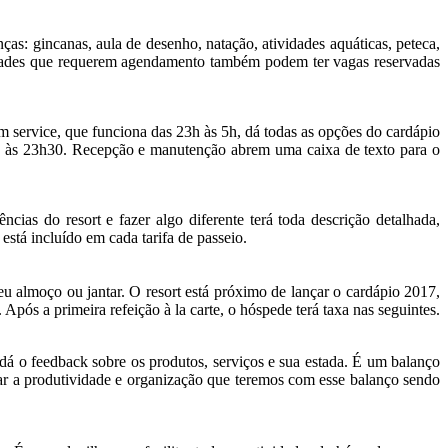
nças: gincanas, aula de desenho, natação, atividades aquáticas, peteca,
ividades que requerem agendamento também podem ter vagas reservadas
 service, que funciona das 23h às 5h, dá todas as opções do cardápio
 8h às 23h30. Recepção e manutenção abrem uma caixa de texto para o
as do resort e fazer algo diferente terá toda descrição detalhada,
stá incluído em cada tarifa de passeio.
eu almoço ou jantar. O resort está próximo de lançar o cardápio 2017,
 Após a primeira refeição à la carte, o hóspede terá taxa nas seguintes.
dá o feedback sobre os produtos, serviços e sua estada. É um balanço
ntar a produtividade e organização que teremos com esse balanço sendo