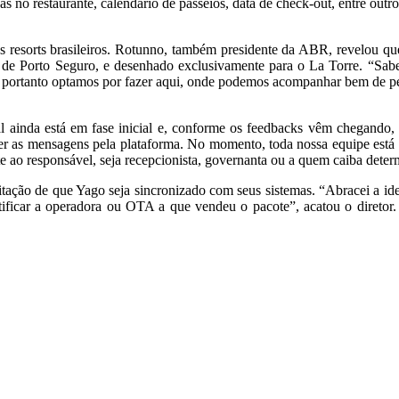
s no restaurante, calendário de passeios, data de check-out, entre outro
 resorts brasileiros. Rotunno, também presidente da ABR, revelou que
s, de Porto Seguro, e desenhado exclusivamente para o La Torre. “Sab
a, portanto optamos por fazer aqui, onde podemos acompanhar bem de p
l ainda está em fase inicial e, conforme os feedbacks vêm chegando, m
nder as mensagens pela plataforma. No momento, toda nossa equipe está
 ao responsável, seja recepcionista, governanta ou a quem caiba dete
tação de que Yago seja sincronizado com seus sistemas. “Abracei a idei
tificar a operadora ou OTA a que vendeu o pacote”, acatou o diretor