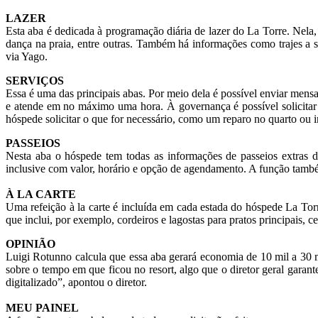
LAZER
Esta aba é dedicada à programação diária de lazer do La Torre. Nela, é
dança na praia, entre outras. Também há informações como trajes a 
via Yago.
SERVIÇOS
Essa é uma das principais abas. Por meio dela é possível enviar men
e atende em no máximo uma hora. À governança é possível solicitar 
hóspede solicitar o que for necessário, como um reparo no quarto ou 
PASSEIOS
Nesta aba o hóspede tem todas as informações de passeios extras d
inclusive com valor, horário e opção de agendamento. A função também
À LA CARTE
Uma refeição à la carte é incluída em cada estada do hóspede La Torr
que inclui, por exemplo, cordeiros e lagostas para pratos principais, c
OPINIÃO
Luigi Rotunno calcula que essa aba gerará economia de 10 mil a 30 m
sobre o tempo em que ficou no resort, algo que o diretor geral garan
digitalizado”, apontou o diretor.
MEU PAINEL