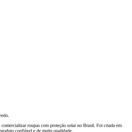
peedo.
mercializar roupas com proteção solar no Brasil. Foi criada em
 produto confiável e de muita qualidade.