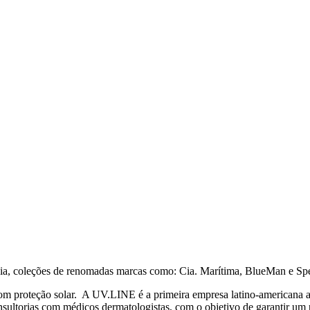
aia, coleções de renomadas marcas como: Cia. Marítima, BlueMan e S
proteção solar. A UV.LINE é a primeira empresa latino-americana a co
nsultorias com médicos dermatologistas, com o objetivo de garantir um