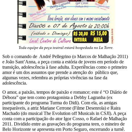
Toda equipe da peça teatral estará hospedada no La Torre.
Sob o comando de
André Pellegrino (o Marcos de Malhação 2011)
e João Sant’Anna, a peça conta a estória de jovens em período de
transição, adolescência à fase adulta. Experiências como o primeiro
amor é um dos assuntos que prende a atenção do
público que,
algumas vezes, relembra as próprias vivências na fase da
adolescência.
O amor, a paixão, tempos de paixão e romance; este é “O Diário de
Débora” que tem como protagonista a Debby Lagranha (ex
participante do programa Turma do Didi). Com ela, as amigas
inseparáveis, a atriz Mariane Cerrone (Filme Desenrola) e Raira
Machado (do musical The Evolution off Musicals in CSJI). A peça
conta com a participação do ator Igor Cosso, o Rafael de Malhação
2011. Dividido entre as gravações do programa teen, o mineiro de
Belo Horizonte se apresenta em Porto Seguro, encerrando a turnê.